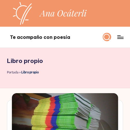
Saltar
al
contenido
Te acompaño con poesía
Te
acompaño
con
Libro propio
poesía
Portada
»
Libro propio