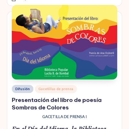
Publicado
Difusión
Gacetillas de prensa
en
Presentación del libro de poesía
Sombras de Colores
GACETILLA DE PRENSA I
En el Día del Idioma, la Biblioteca