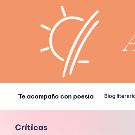
Saltar
al
contenido
Te acompaño con poesía
Blog literari
Te
acompaño
con
Críticas
poesía