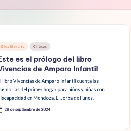
ublicado
Blog literario
Críticas
n
Este es el prólogo del libro
Vivencias de Amparo Infantil
l libro Vivencias de Amparo Infantil cuenta las
memorias del primer hogar para niños y niñas con
discapacidad en Mendoza. El Jorba de Funes.
28 de septiembre de 2024