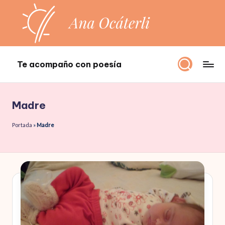
Saltar
al
contenido
Te acompaño con poesía
Te
acompaño
con
Madre
poesía
Portada
»
Madre