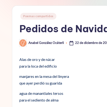
Publicado
Poemas compartidos
en
Pedidos de Navid
22 de diciembre de 2
Anabel González Ocáterli
Publicado
por
Alas de oro y de nácar
para la loca del edificio
manjares en la mesa del linyera
que ayer perdió su guarida
agua de manantiales tersos
para el sediento de alma