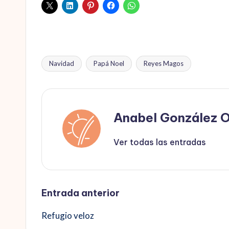
Navidad
Papá Noel
Reyes Magos
Etiquetas:
Anabel González O
Ver todas las entradas
Navegación
Entrada anterior
Refugio veloz
de