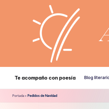
Saltar
al
contenido
Te acompaño con poesía
Blog literari
Te
acompaño
Portada
»
Pedidos de Navidad
con
poesía