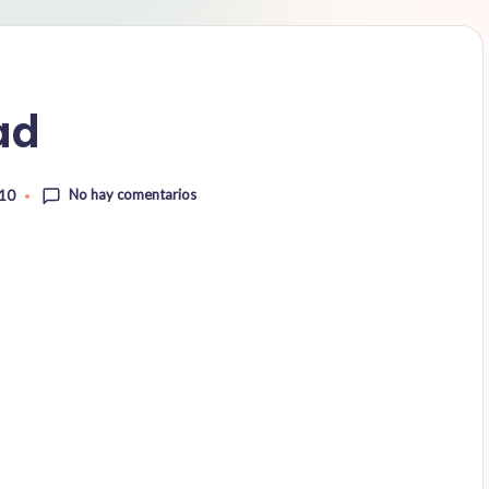
ad
No hay comentarios
010