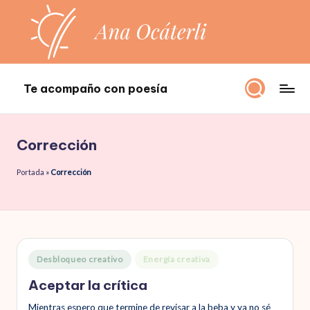
Saltar
al
contenido
Te acompaño con poesía
Te
acompaño
con
Corrección
poesía
Portada
»
Corrección
Publicado
Desbloqueo creativo
Energía creativa
en
Aceptar la crítica
Mientras espero que termine de revisar a la beba y ya no sé