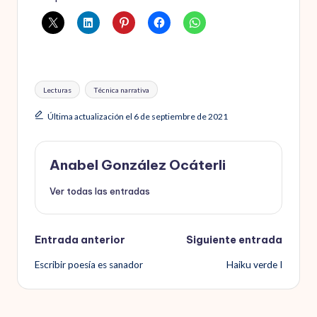
Etiquetas:
Lecturas
Técnica narrativa
Última actualización el 6 de septiembre de 2021
Anabel González Ocáterli
Ver todas las entradas
Navegación
Entrada anterior
Siguiente entrada
Escribir poesía es sanador
Haiku verde I
de
entradas