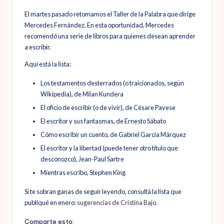
El martes pasado retomamos el Taller de la Palabra que dirige
Mercedes Fernández. En esta oportunidad, Mercedes
recomendó una serie de libros para quienes desean aprender
a escribir.
Aquí está la lista:
Los testamentos desterrados (o traicionados, según
Wikipedia), de Milan Kundera
El oficio de escribir (o de vivir), de Césare Pavese
El escritor y sus fantasmas, de Ernesto Sábato
Cómo escribir un cuento, de Gabriel García Márquez
El escritor y la libertad (puede tener otro título que
desconozco), Jean-Paul Sartre
Mientras escribo, Stephen King
Si te sobran ganas de seguir leyendo, consultá la lista que
publiqué en enero:
sugerencias de Cristina Bajo.
Comparte esto: