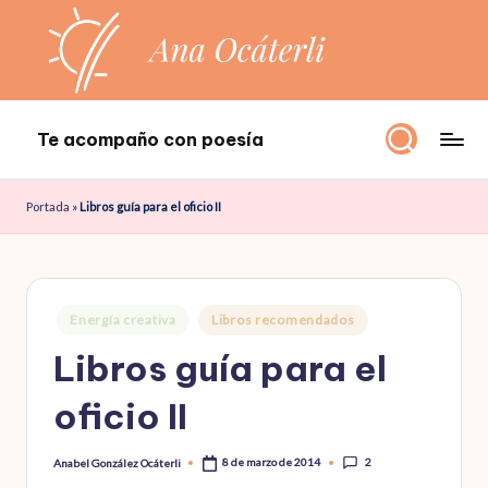
Saltar
al
contenido
Te acompaño con poesía
Te
acompaño
Portada
»
Libros guía para el oficio II
con
poesía
Publicado
Energía creativa
Libros recomendados
en
Libros guía para el
oficio II
2
8 de marzo de 2014
Anabel González Ocáterli
Publicado
por