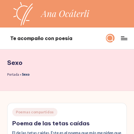
Saltar
al
contenido
Te acompaño con poesía
Te
acompaño
con
Sexo
poesía
Portada
»
Sexo
Publicado
Poemas compartidos
en
Poema de las tetas caídas
El de las tetas caídas. Este es el poema que más me piden que